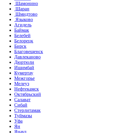
Шамонино
Шаран
Шмидтово
Языково
Агидель
Баймак
Белебей
Белорецк
Бирск
Благовещенск
Давлеканово
Дюртюли
Ишимбай
Кумертау
Межгорье
Мелеуз
Нефтекамск
Октябрьский
Салават
Сибай
Стерлитамак
Туймазы
Уфа
Ян
Янаул