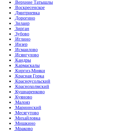
Верхние Татышлы
Воскресенское
Дмитриевка
Дорогино
Зилаир
Зирган
Зубово
Иглино
Инзер
Исмаилово
Исянгулово
Кандры
Кармаскалы
Киргиз-Мияки
Красная Горка
Красноусольский
Краснохолмский
Кушнаренково
Куяново
Малояз
Мариинский
Месягутово
Михайловка
Мишкино
Мраково