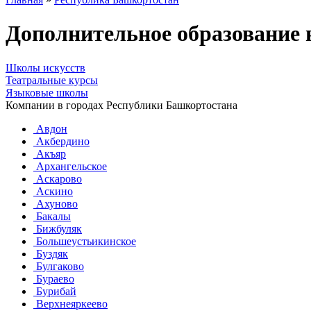
Дополнительное образование 
Школы искусств
Театральные курсы
Языковые школы
Компании в городах Республики Башкортостана
Авдон
Акбердино
Акъяр
Архангельское
Аскарово
Аскино
Ахуново
Бакалы
Бижбуляк
Большеустьикинское
Буздяк
Булгаково
Бураево
Бурибай
Верхнеяркеево