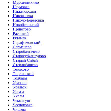
Мурсалимкино
Наумовка
Нижегородка
Николаевка
Николо-Березовка
Новобелокатай
Приютово
Раевский
Рятамак
Серафимовский
Серменево
Старобалтачево
Старосубхангулово
Старый Сибай
Стерлибашево
Темясово
Тирлянский
Толбазы
Уразово
Уральск
Ургаза
Учалы
Чекмагуш
Чесноковка
Чишмы