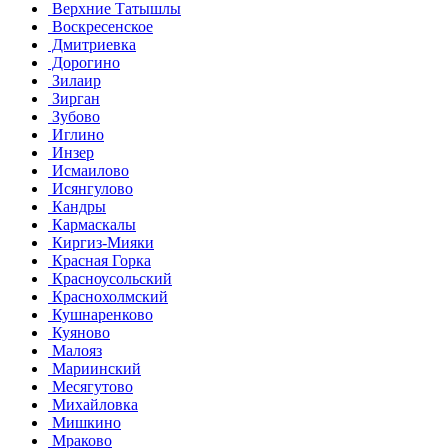
Верхние Татышлы
Воскресенское
Дмитриевка
Дорогино
Зилаир
Зирган
Зубово
Иглино
Инзер
Исмаилово
Исянгулово
Кандры
Кармаскалы
Киргиз-Мияки
Красная Горка
Красноусольский
Краснохолмский
Кушнаренково
Куяново
Малояз
Мариинский
Месягутово
Михайловка
Мишкино
Мраково