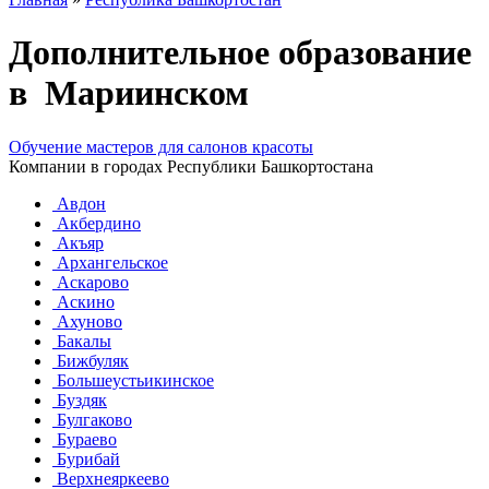
Дополнительное образование
в Мариинском
Обучение мастеров для салонов красоты
Компании в городах Республики Башкортостана
Авдон
Акбердино
Акъяр
Архангельское
Аскарово
Аскино
Ахуново
Бакалы
Бижбуляк
Большеустьикинское
Буздяк
Булгаково
Бураево
Бурибай
Верхнеяркеево