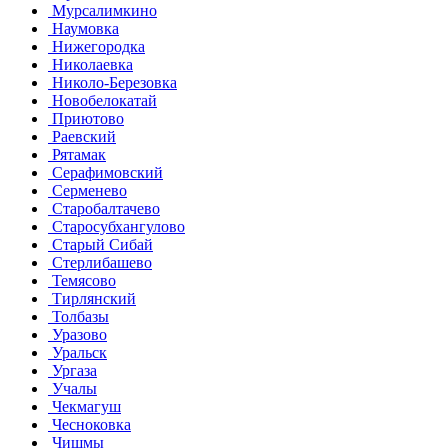
Мурсалимкино
Наумовка
Нижегородка
Николаевка
Николо-Березовка
Новобелокатай
Приютово
Раевский
Рятамак
Серафимовский
Серменево
Старобалтачево
Старосубхангулово
Старый Сибай
Стерлибашево
Темясово
Тирлянский
Толбазы
Уразово
Уральск
Ургаза
Учалы
Чекмагуш
Чесноковка
Чишмы