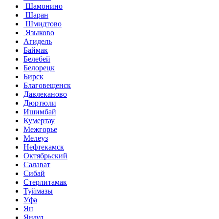
Шамонино
Шаран
Шмидтово
Языково
Агидель
Баймак
Белебей
Белорецк
Бирск
Благовещенск
Давлеканово
Дюртюли
Ишимбай
Кумертау
Межгорье
Мелеуз
Нефтекамск
Октябрьский
Салават
Сибай
Стерлитамак
Туймазы
Уфа
Ян
Янаул