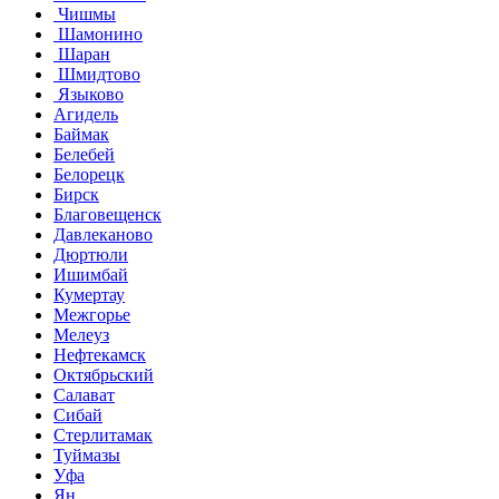
Чишмы
Шамонино
Шаран
Шмидтово
Языково
Агидель
Баймак
Белебей
Белорецк
Бирск
Благовещенск
Давлеканово
Дюртюли
Ишимбай
Кумертау
Межгорье
Мелеуз
Нефтекамск
Октябрьский
Салават
Сибай
Стерлитамак
Туймазы
Уфа
Ян