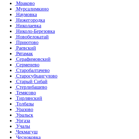
Мраково
Мурсалимкино
Наумовка
Нижегородка
Николаевка
Николо-Березовка
Новобелокатай
Приютово
Раевский
Рятамак
Серафимовский
Серменево
Старобалтачево
Старосубхангулово
Старый Сибай
Стерлибашево
Темясово
Тирлянский
Толбазы
Уразово
Уральск
Ургаза
Учалы
Чекмагуш
Чесноковка