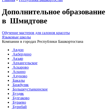
Дополнительное образование
в Шмидтове
Обучение мастеров для салонов красоты
Языковые школы
Компании в городах Республики Башкортостана
Авдон
Акбердино
Акъяр
Архангельское
Аскарово
Аскино
Ахуново
Бакалы
Бижбуляк
Большеустьикинское
Буздяк
Булгаково
Бураево
Бурибай