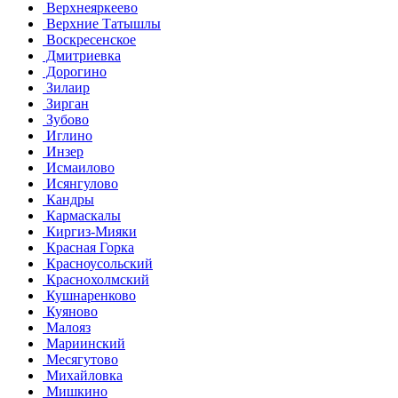
Верхнеяркеево
Верхние Татышлы
Воскресенское
Дмитриевка
Дорогино
Зилаир
Зирган
Зубово
Иглино
Инзер
Исмаилово
Исянгулово
Кандры
Кармаскалы
Киргиз-Мияки
Красная Горка
Красноусольский
Краснохолмский
Кушнаренково
Куяново
Малояз
Мариинский
Месягутово
Михайловка
Мишкино