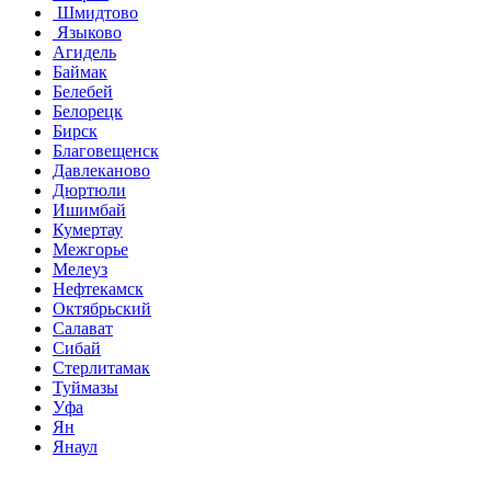
Шмидтово
Языково
Агидель
Баймак
Белебей
Белорецк
Бирск
Благовещенск
Давлеканово
Дюртюли
Ишимбай
Кумертау
Межгорье
Мелеуз
Нефтекамск
Октябрьский
Салават
Сибай
Стерлитамак
Туймазы
Уфа
Ян
Янаул