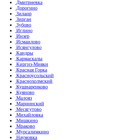
Дмитриевка
Дорогино
Зилаир
Зирган
Зубово
Иглино
Инзер
Исмаилово
Исянгулово
Кандры
Кармаскалы
Киргиз-Мияки
Красная Горка
Красноусольский
Краснохолмский
Кушнаренково
Куяново
Малояз
Мариинский
Месягутово
Михайловка
Мишкино
Мраково
Мурсалимкино
Наумовка