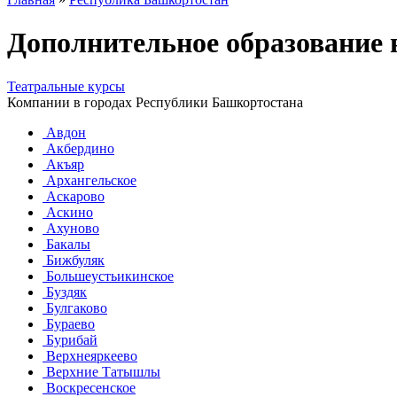
Дополнительное образование
Театральные курсы
Компании в городах Республики Башкортостана
Авдон
Акбердино
Акъяр
Архангельское
Аскарово
Аскино
Ахуново
Бакалы
Бижбуляк
Большеустьикинское
Буздяк
Булгаково
Бураево
Бурибай
Верхнеяркеево
Верхние Татышлы
Воскресенское