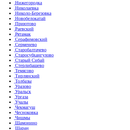
Нижегородка
Николаевка
Николо-Березовка
Новобелокатай
Приютово
Раевский
Рятамак
Серафимовский
Серменево
Старобалтачево
Старосубхангулово
Старый Сибай
Стерлибашево
Темясово
Тирлянский
Толбазы
Уразово
Уральск
Ургаза
Учалы
Чекмагуш
Чесноковка
Чишмы
Шамонино
Шаран