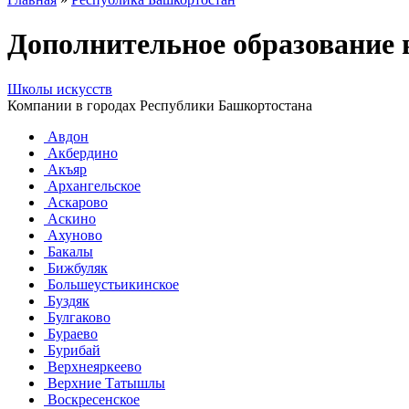
Дополнительное образование
Школы искусств
Компании в городах Республики Башкортостана
Авдон
Акбердино
Акъяр
Архангельское
Аскарово
Аскино
Ахуново
Бакалы
Бижбуляк
Большеустьикинское
Буздяк
Булгаково
Бураево
Бурибай
Верхнеяркеево
Верхние Татышлы
Воскресенское