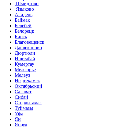
Шмидтово
Языково
Агидель
Баймак
Белебей
Белорецк
Бирск
Благовещенск
Давлеканово
Дюртюли
Ишимбай
Кумертау
Межгорье
Мелеуз
Нефтекамск
Октябрьский
Салават
Сибай
Стерлитамак
Туймазы
Уфа
Ян
Янаул