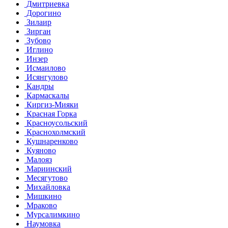
Дмитриевка
Дорогино
Зилаир
Зирган
Зубово
Иглино
Инзер
Исмаилово
Исянгулово
Кандры
Кармаскалы
Киргиз-Мияки
Красная Горка
Красноусольский
Краснохолмский
Кушнаренково
Куяново
Малояз
Мариинский
Месягутово
Михайловка
Мишкино
Мраково
Мурсалимкино
Наумовка