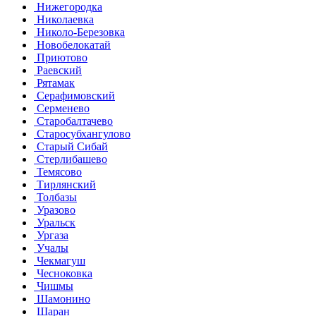
Нижегородка
Николаевка
Николо-Березовка
Новобелокатай
Приютово
Раевский
Рятамак
Серафимовский
Серменево
Старобалтачево
Старосубхангулово
Старый Сибай
Стерлибашево
Темясово
Тирлянский
Толбазы
Уразово
Уральск
Ургаза
Учалы
Чекмагуш
Чесноковка
Чишмы
Шамонино
Шаран