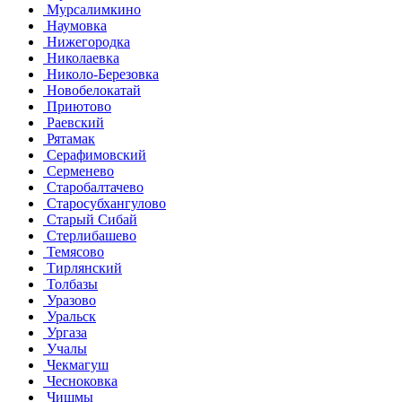
Мурсалимкино
Наумовка
Нижегородка
Николаевка
Николо-Березовка
Новобелокатай
Приютово
Раевский
Рятамак
Серафимовский
Серменево
Старобалтачево
Старосубхангулово
Старый Сибай
Стерлибашево
Темясово
Тирлянский
Толбазы
Уразово
Уральск
Ургаза
Учалы
Чекмагуш
Чесноковка
Чишмы