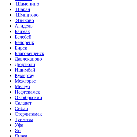
Шамонино
Шаран
Шмидтово
Языково
Агидель
Баймак
Белебей
Белорецк
Бирск
Благовещенск
Давлеканово
Дюртюли
Ишимбай
Кумертау
Межгорье
Мелеуз
Нефтекамск
Октябрьский
Салават
Сибай
Стерлитамак
Туймазы
Уфа
Ян
Янаул