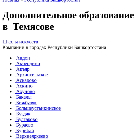
Дополнительное образование
в Темясове
Школы искусств
Компании в городах Республики Башкортостана
Авдон
Акбердино
Акъяр
Архангельское
Аскарово
Аскино
Ахуново
Бакалы
Бижбуляк
Большеустьикинское
Буздяк
Булгаково
Бураево
Бурибай
Верхнеяркеево