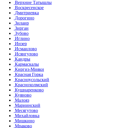
Верхние Татышлы
Воскресенское
Дмитриевка
Дорогино
Зилаир
Зирган
Зубово
Иглино
Инзер
Исмаилово
Исянгулово
Кандры
Кармаскалы
Киргиз-Мияки
Красная Горка
Красноусольский
Краснохолмский
Кушнаренково
Куяново
Малояз
Мариинский
Месягутово
Михайловка
Мишкино
Мраково