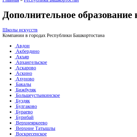
Дополнительное образование 
Школы искусств
Компании в городах Республики Башкортостана
Авдон
Акбердино
Акъяр
Архангельское
Аскарово
Аскино
Ахуново
Бакалы
Бижбуляк
Большеустьикинское
Буздяк
Булгаково
Бураево
Бурибай
Верхнеяркеево
Верхние Татышлы
Воскресенское