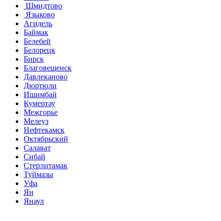
Шмидтово
Языково
Агидель
Баймак
Белебей
Белорецк
Бирск
Благовещенск
Давлеканово
Дюртюли
Ишимбай
Кумертау
Межгорье
Мелеуз
Нефтекамск
Октябрьский
Салават
Сибай
Стерлитамак
Туймазы
Уфа
Ян
Янаул