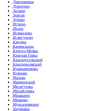
Дмитриевка
Дорогино
Зилаир
Зирган
Зубово
Иглино
Инзер
Исмаилово
Исянгулово
Кандры
Кармаскалы
Киргиз-Мияки
Красная Горка
Красноусольский
Краснохолмский
Кушнаренково
Куяново
Малояз
Мариинский
Месягутово
Михайловка
Мишкино
Мраково
Мурсалимкино
Наумовка