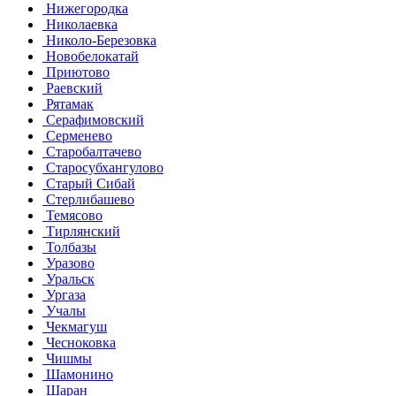
Нижегородка
Николаевка
Николо-Березовка
Новобелокатай
Приютово
Раевский
Рятамак
Серафимовский
Серменево
Старобалтачево
Старосубхангулово
Старый Сибай
Стерлибашево
Темясово
Тирлянский
Толбазы
Уразово
Уральск
Ургаза
Учалы
Чекмагуш
Чесноковка
Чишмы
Шамонино
Шаран