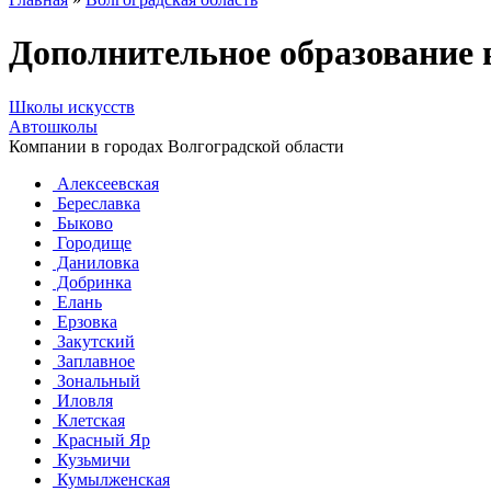
Дополнительное образование 
Школы искусств
Автошколы
Компании в городах Волгоградской области
Алексеевская
Береславка
Быково
Городище
Даниловка
Добринка
Елань
Ерзовка
Закутский
Заплавное
Зональный
Иловля
Клетская
Красный Яр
Кузьмичи
Кумылженская