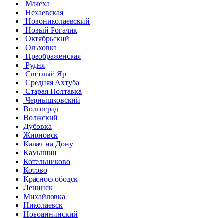
Мачеха
Нехаевская
Новониколаевский
Новый Рогачик
Октябрьский
Ольховка
Преображенская
Рудня
Светлый Яр
Средняя Ахтуба
Старая Полтавка
Чернышковский
Волгоград
Волжский
Дубовка
Жирновск
Калач-на-Дону
Камышин
Котельниково
Котово
Краснослободск
Ленинск
Михайловка
Николаевск
Новоаннинский