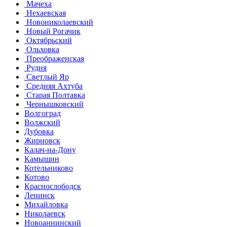
Мачеха
Нехаевская
Новониколаевский
Новый Рогачик
Октябрьский
Ольховка
Преображенская
Рудня
Светлый Яр
Средняя Ахтуба
Старая Полтавка
Чернышковский
Волгоград
Волжский
Дубовка
Жирновск
Калач-на-Дону
Камышин
Котельниково
Котово
Краснослободск
Ленинск
Михайловка
Николаевск
Новоаннинский