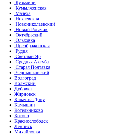
Кузьмичи
Кумылженская
Мачеха
Нехаевская
Новониколаевский
Новый Рогачик
Октябрьский
Ольховка
Преображенская
Рудня
Светлый Яр
Средняя Ахтуба
Старая Полтавка
Чернышковский
Волгоград
Волжский
Дубовка
Жирновск
Калач-на-Дону
Камышин
Котельниково
Котово
Краснослободск
Ленинск
Михайловка