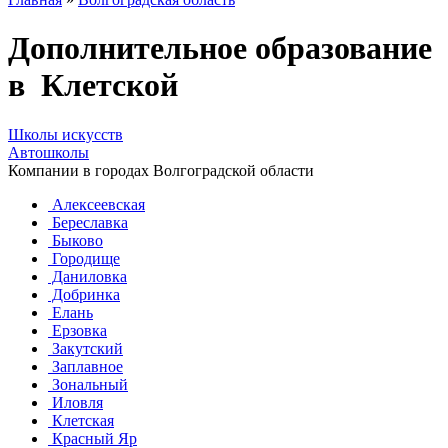
Дополнительное образование
в Клетской
Школы искусств
Автошколы
Компании в городах Волгоградской области
Алексеевская
Береславка
Быково
Городище
Даниловка
Добринка
Елань
Ерзовка
Закутский
Заплавное
Зональный
Иловля
Клетская
Красный Яр