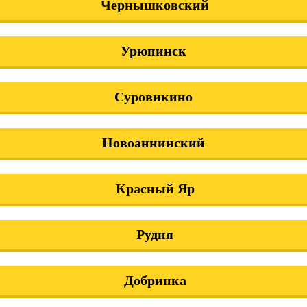
Чернышковский
Урюпинск
Суровикино
Новоаннинский
Красный Яр
Рудня
Добринка