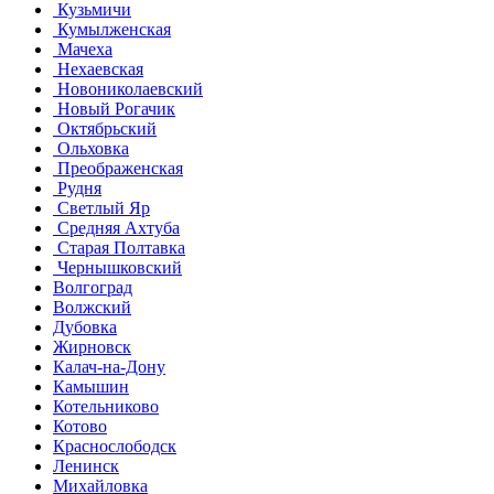
Кузьмичи
Кумылженская
Мачеха
Нехаевская
Новониколаевский
Новый Рогачик
Октябрьский
Ольховка
Преображенская
Рудня
Светлый Яр
Средняя Ахтуба
Старая Полтавка
Чернышковский
Волгоград
Волжский
Дубовка
Жирновск
Калач-на-Дону
Камышин
Котельниково
Котово
Краснослободск
Ленинск
Михайловка