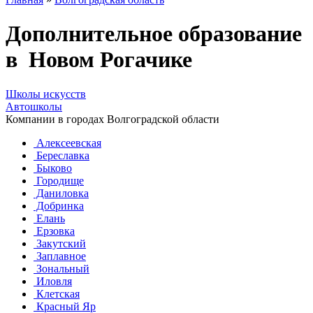
Дополнительное образование
в Новом Рогачике
Школы искусств
Автошколы
Компании в городах Волгоградской области
Алексеевская
Береславка
Быково
Городище
Даниловка
Добринка
Елань
Ерзовка
Закутский
Заплавное
Зональный
Иловля
Клетская
Красный Яр