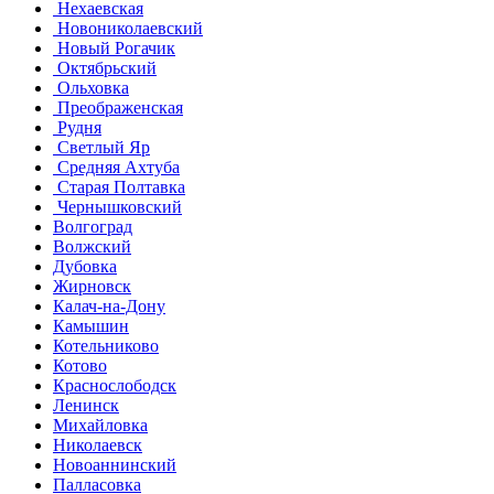
Нехаевская
Новониколаевский
Новый Рогачик
Октябрьский
Ольховка
Преображенская
Рудня
Светлый Яр
Средняя Ахтуба
Старая Полтавка
Чернышковский
Волгоград
Волжский
Дубовка
Жирновск
Калач-на-Дону
Камышин
Котельниково
Котово
Краснослободск
Ленинск
Михайловка
Николаевск
Новоаннинский
Палласовка