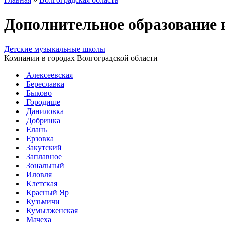
Дополнительное образование 
Детские музыкальные школы
Компании в городах Волгоградской области
Алексеевская
Береславка
Быково
Городище
Даниловка
Добринка
Елань
Ерзовка
Закутский
Заплавное
Зональный
Иловля
Клетская
Красный Яр
Кузьмичи
Кумылженская
Мачеха