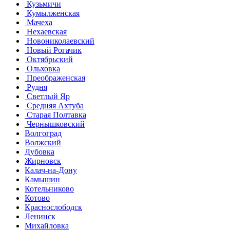
Кузьмичи
Кумылженская
Мачеха
Нехаевская
Новониколаевский
Новый Рогачик
Октябрьский
Ольховка
Преображенская
Рудня
Светлый Яр
Средняя Ахтуба
Старая Полтавка
Чернышковский
Волгоград
Волжский
Дубовка
Жирновск
Калач-на-Дону
Камышин
Котельниково
Котово
Краснослободск
Ленинск
Михайловка