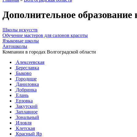
Дополнительное образование 
Школы искусств
Обучение мастеров для салонов красоты
Языковые школы
Автошколы
Компании в городах Волгоградской области
Алексеевская
Береславка
Быково
Городище
Даниловка
Добринка
Елань
Ерзовка
Закутский
Заплавное
Зональный
Иловля
Клетская
Красный Яр