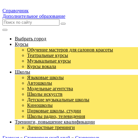
Справочник
Дополнительное образование
Выбрать город
Курсы
Обучение мастеров для салонов красоты
Театральные курсы
Музыкальные курсы
Курсы вокала
Школы
Языковые школы
Автошколы
Модельные агентства
Школы искусств
Детские музыкальные школы
Киношколы
Цирковые школы, студии
Школы радио, телевидения
Тренинги, повышение квалификации
Личностные тренинги
Главная
»
Ставропольский край
»
Ставрополь