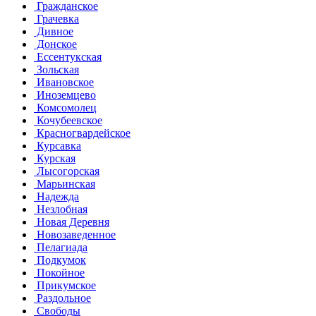
Гражданское
Грачевка
Дивное
Донское
Ессентукская
Зольская
Ивановское
Иноземцево
Комсомолец
Кочубеевское
Красногвардейское
Курсавка
Курская
Лысогорская
Марьинская
Надежда
Незлобная
Новая Деревня
Новозаведенное
Пелагиада
Подкумок
Покойное
Прикумское
Раздольное
Свободы