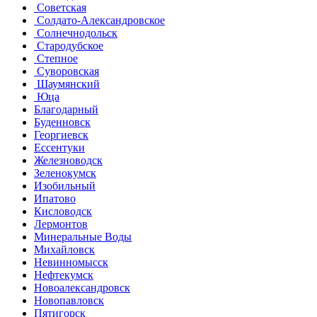
Советская
Солдато-Александровское
Солнечнодольск
Стародубское
Степное
Суворовская
Шаумянский
Юца
Благодарный
Буденновск
Георгиевск
Ессентуки
Железноводск
Зеленокумск
Изобильный
Ипатово
Кисловодск
Лермонтов
Минеральные Воды
Михайловск
Невинномысск
Нефтекумск
Новоалександровск
Новопавловск
Пятигорск