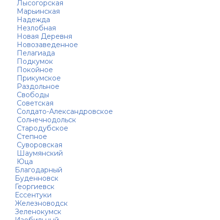
Лысогорская
Марьинская
Надежда
Незлобная
Новая Деревня
Новозаведенное
Пелагиада
Подкумок
Покойное
Прикумское
Раздольное
Свободы
Советская
Солдато-Александровское
Солнечнодольск
Стародубское
Степное
Суворовская
Шаумянский
Юца
Благодарный
Буденновск
Георгиевск
Ессентуки
Железноводск
Зеленокумск