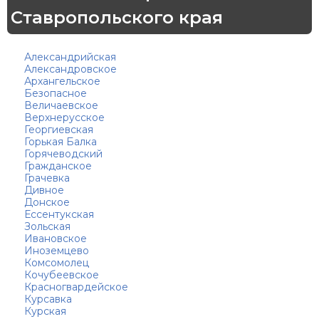
Ставропольского края
Александрийская
Александровское
Архангельское
Безопасное
Величаевское
Верхнерусское
Георгиевская
Горькая Балка
Горячеводский
Гражданское
Грачевка
Дивное
Донское
Ессентукская
Зольская
Ивановское
Иноземцево
Комсомолец
Кочубеевское
Красногвардейское
Курсавка
Курская