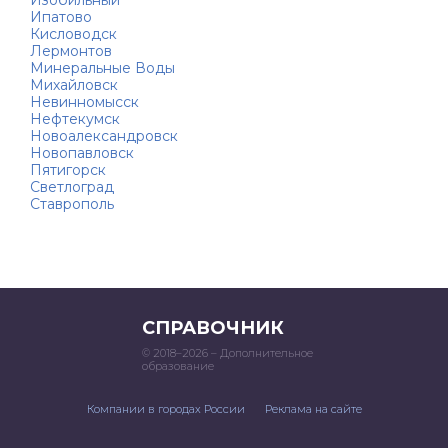
Изобильный
Ипатово
Кисловодск
Лермонтов
Минеральные Воды
Михайловск
Невинномысск
Нефтекумск
Новоалександровск
Новопавловск
Пятигорск
Светлоград
Ставрополь
СПРАВОЧНИК
© 2018–2026 – Дополнительное
образование
Компании в городах России
Реклама на сайте