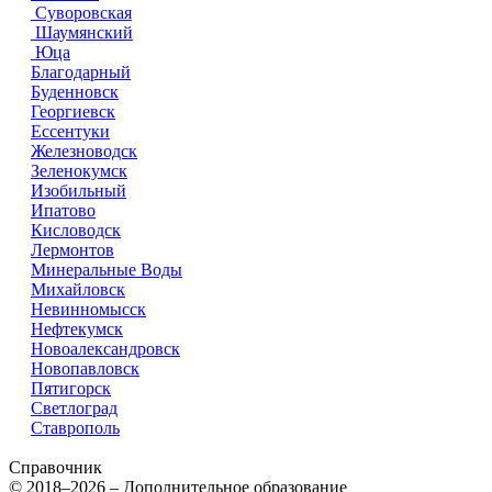
Суворовская
Шаумянский
Юца
Благодарный
Буденновск
Георгиевск
Ессентуки
Железноводск
Зеленокумск
Изобильный
Ипатово
Кисловодск
Лермонтов
Минеральные Воды
Михайловск
Невинномысск
Нефтекумск
Новоалександровск
Новопавловск
Пятигорск
Светлоград
Ставрополь
Справочник
© 2018–2026 – Дополнительное образование