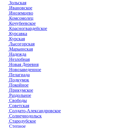
Зольская
Ивановское
Иноземцево
Комсомолец
Кочубеевское
Красногвардейское
Курсавка
Курская
Лысогорская
Марьинская
Надежда
Незлобная
Новая Деревня
Новозаведенное
Пелагиада
Подкумок
Покойное
Прикумское
Раздольное
Свободы
Советская
Солдато-Александровское
Солнечнодольск
Стародубское
Степное