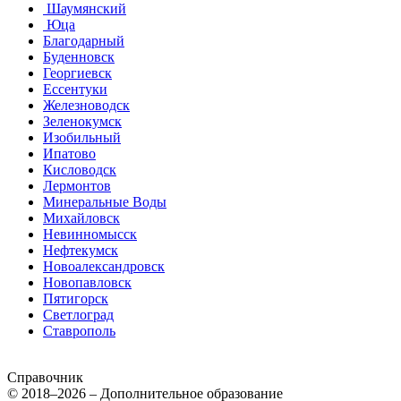
Шаумянский
Юца
Благодарный
Буденновск
Георгиевск
Ессентуки
Железноводск
Зеленокумск
Изобильный
Ипатово
Кисловодск
Лермонтов
Минеральные Воды
Михайловск
Невинномысск
Нефтекумск
Новоалександровск
Новопавловск
Пятигорск
Светлоград
Ставрополь
Справочник
© 2018–2026 – Дополнительное образование