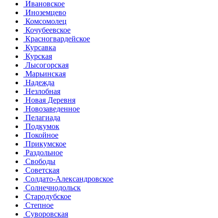
Ивановское
Иноземцево
Комсомолец
Кочубеевское
Красногвардейское
Курсавка
Курская
Лысогорская
Марьинская
Надежда
Незлобная
Новая Деревня
Новозаведенное
Пелагиада
Подкумок
Покойное
Прикумское
Раздольное
Свободы
Советская
Солдато-Александровское
Солнечнодольск
Стародубское
Степное
Суворовская