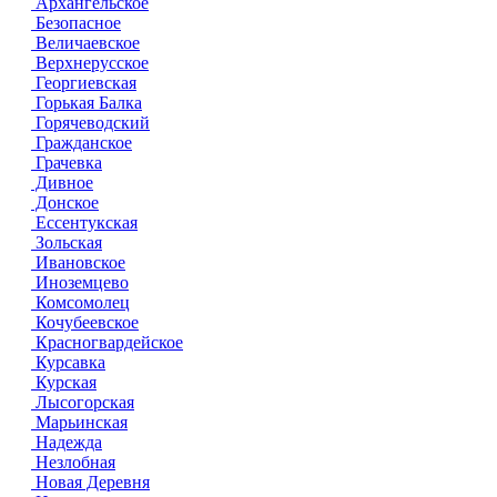
Архангельское
Безопасное
Величаевское
Верхнерусское
Георгиевская
Горькая Балка
Горячеводский
Гражданское
Грачевка
Дивное
Донское
Ессентукская
Зольская
Ивановское
Иноземцево
Комсомолец
Кочубеевское
Красногвардейское
Курсавка
Курская
Лысогорская
Марьинская
Надежда
Незлобная
Новая Деревня