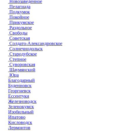
Новозаведенное
Пелагиада
Подкумок
Покойное
Прикумское
Раздольное
Свободы
Советская
Солдато-Александровское
Солнечнодольск
Стародубское
Степное
Суворовская
Шаумянский
Юца
Благодарный
Буденновск
Георгиевск
Ессентуки
Железноводск
Зеленокумск
Изобильный
Ипатово
Кисловодск
Лермонтов