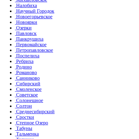
Налобиха
Научный Городок
Новоегорьевское
Новоярки
Озерки
Павловск
Панкрушиха
Первомайское
Петропавловское
Поспелиха
Ребриха
Родино
Романово
Санниково
Сибирский
Смоленское
Советское
Солонешное
Солтон
Среднесибирский
Сростки
Степное Озеро
Табуны
Тальменка