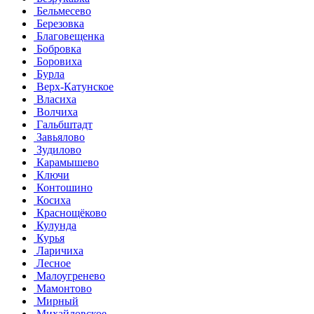
Бельмесево
Березовка
Благовещенка
Бобровка
Боровиха
Бурла
Верх-Катунское
Власиха
Волчиха
Гальбштадт
Завьялово
Зудилово
Карамышево
Ключи
Контошино
Косиха
Краснощёково
Кулунда
Курья
Ларичиха
Лесное
Малоугренево
Мамонтово
Мирный
Михайловское