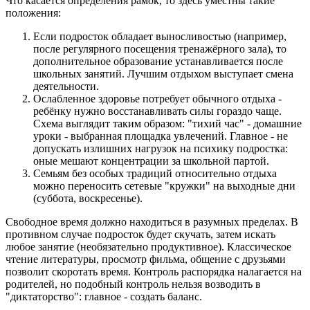
Что касается определения рамок, то здесь уместны такие
положения:
Если подросток обладает выносливостью (например,
после регулярного посещения тренажёрного зала), то
дополнительное образование устанавливается после
школьных занятий. Лучшим отдыхом выступает смена
деятельности.
Ослабленное здоровье потребует обычного отдыха -
ребёнку нужно восстанавливать силы гораздо чаще.
Схема выглядит таким образом: "тихий час" - домашние
уроки - выбранная площадка увлечений. Главное - не
допускать излишних нагрузок на психику подростка:
оные мешают концентрации за школьной партой.
Семьям без особых традиций относительно отдыха
можно переносить сетевые "кружки" на выходные дни
(суббота, воскресенье).
Свободное время должно находиться в разумных пределах. В
противном случае подросток будет скучать, затем искать
любое занятие (необязательно продуктивное). Классическое
чтение литературы, просмотр фильма, общение с друзьями
позволит скоротать время. Контроль распорядка налагается на
родителей, но подобный контроль нельзя возводить в
"диктаторство": главное - создать баланс.