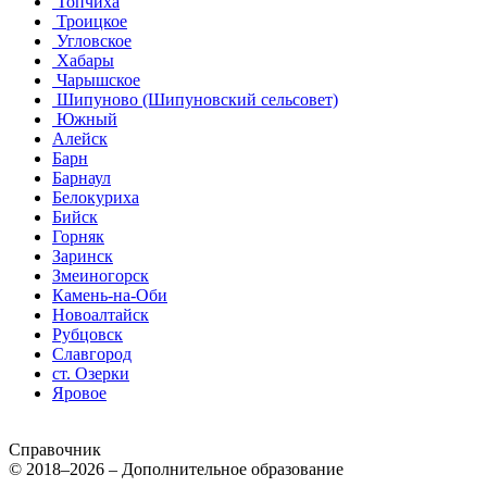
Топчиха
Троицкое
Угловское
Хабары
Чарышское
Шипуново (Шипуновский сельсовет)
Южный
Алейск
Барн
Барнаул
Белокуриха
Бийск
Горняк
Заринск
Змеиногорск
Камень-на-Оби
Новоалтайск
Рубцовск
Славгород
ст. Озерки
Яровое
Справочник
© 2018–2026 – Дополнительное образование