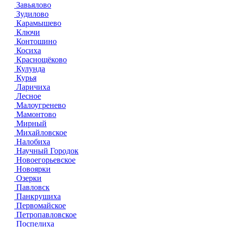
Завьялово
Зудилово
Карамышево
Ключи
Контошино
Косиха
Краснощёково
Кулунда
Курья
Ларичиха
Лесное
Малоугренево
Мамонтово
Мирный
Михайловское
Налобиха
Научный Городок
Новоегорьевское
Новоярки
Озерки
Павловск
Панкрушиха
Первомайское
Петропавловское
Поспелиха