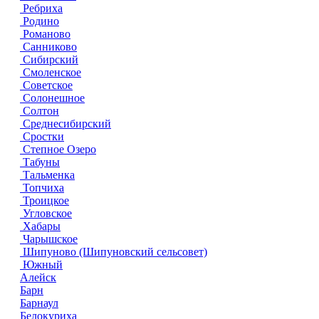
Ребриха
Родино
Романово
Санниково
Сибирский
Смоленское
Советское
Солонешное
Солтон
Среднесибирский
Сростки
Степное Озеро
Табуны
Тальменка
Топчиха
Троицкое
Угловское
Хабары
Чарышское
Шипуново (Шипуновский сельсовет)
Южный
Алейск
Барн
Барнаул
Белокуриха