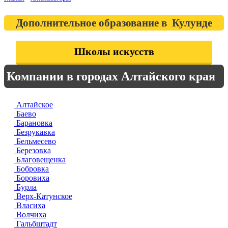
Дополнительное образование в Кулунде
Школы искусств
Компании в городах Алтайского края
Алтайское
Баево
Барановка
Безрукавка
Бельмесево
Березовка
Благовещенка
Бобровка
Боровиха
Бурла
Верх-Катунское
Власиха
Волчиха
Гальбштадт