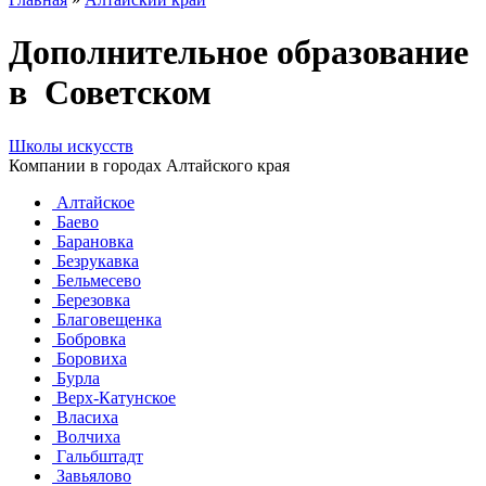
Дополнительное образование
в Советском
Школы искусств
Компании в городах Алтайского края
Алтайское
Баево
Барановка
Безрукавка
Бельмесево
Березовка
Благовещенка
Бобровка
Боровиха
Бурла
Верх-Катунское
Власиха
Волчиха
Гальбштадт
Завьялово