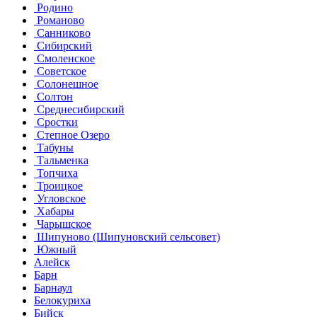
Родино
Романово
Санниково
Сибирский
Смоленское
Советское
Солонешное
Солтон
Среднесибирский
Сростки
Степное Озеро
Табуны
Тальменка
Топчиха
Троицкое
Угловское
Хабары
Чарышское
Шипуново (Шипуновский сельсовет)
Южный
Алейск
Барн
Барнаул
Белокуриха
Бийск