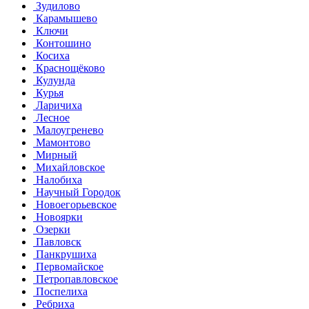
Зудилово
Карамышево
Ключи
Контошино
Косиха
Краснощёково
Кулунда
Курья
Ларичиха
Лесное
Малоугренево
Мамонтово
Мирный
Михайловское
Налобиха
Научный Городок
Новоегорьевское
Новоярки
Озерки
Павловск
Панкрушиха
Первомайское
Петропавловское
Поспелиха
Ребриха