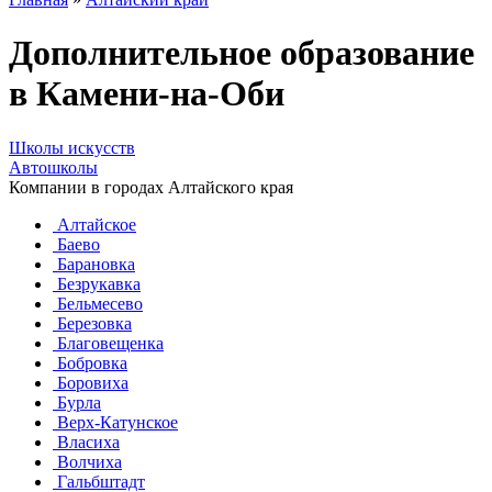
Дополнительное образование
в Камени-на-Оби
Школы искусств
Автошколы
Компании в городах Алтайского края
Алтайское
Баево
Барановка
Безрукавка
Бельмесево
Березовка
Благовещенка
Бобровка
Боровиха
Бурла
Верх-Катунское
Власиха
Волчиха
Гальбштадт