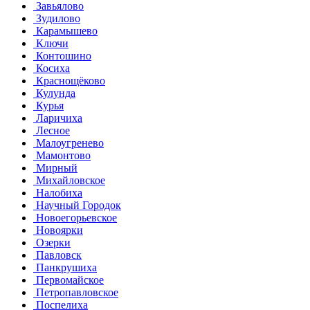
Завьялово
Зудилово
Карамышево
Ключи
Контошино
Косиха
Краснощёково
Кулунда
Курья
Ларичиха
Лесное
Малоугренево
Мамонтово
Мирный
Михайловское
Налобиха
Научный Городок
Новоегорьевское
Новоярки
Озерки
Павловск
Панкрушиха
Первомайское
Петропавловское
Поспелиха