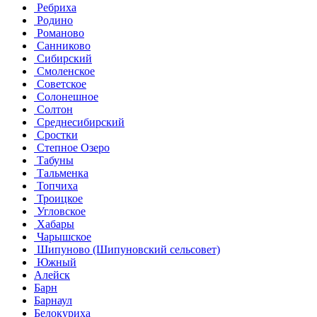
Ребриха
Родино
Романово
Санниково
Сибирский
Смоленское
Советское
Солонешное
Солтон
Среднесибирский
Сростки
Степное Озеро
Табуны
Тальменка
Топчиха
Троицкое
Угловское
Хабары
Чарышское
Шипуново (Шипуновский сельсовет)
Южный
Алейск
Барн
Барнаул
Белокуриха