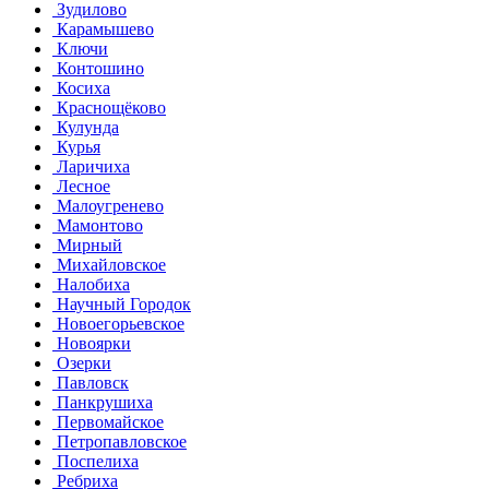
Зудилово
Карамышево
Ключи
Контошино
Косиха
Краснощёково
Кулунда
Курья
Ларичиха
Лесное
Малоугренево
Мамонтово
Мирный
Михайловское
Налобиха
Научный Городок
Новоегорьевское
Новоярки
Озерки
Павловск
Панкрушиха
Первомайское
Петропавловское
Поспелиха
Ребриха