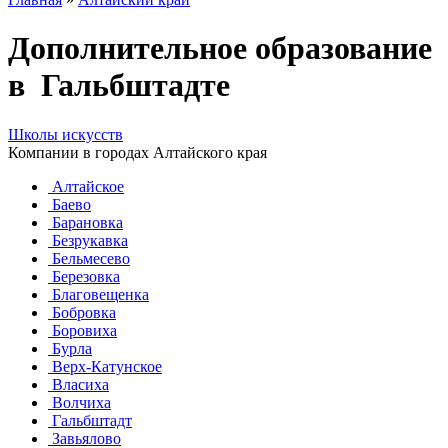
Дополнительное образование
в Гальбштадте
Школы искусств
Компании в городах Алтайского края
Алтайское
Баево
Барановка
Безрукавка
Бельмесево
Березовка
Благовещенка
Бобровка
Боровиха
Бурла
Верх-Катунское
Власиха
Волчиха
Гальбштадт
Завьялово