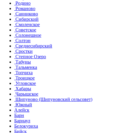
Родино
Романово
Санниково
Сибирский
Смоленское
Советское
Солонешное
Солтон
Среднесибирский
Сростки
Степное Озеро
Табуны
Тальменка
Топчиха
Троицкое
Угловское
Хабары
Чарышское
Шипуново (Шипуновский сельсовет)
Южный
Алейск
Барн
Барнаул
Белокуриха
Бийск