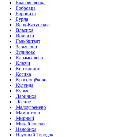
Благовещенка
Бобровка
Боровиха
Бурла
Верх-Катунское
Власиха
Волчиха
Гальбштадт
Завьялово
Зудилово
Карамышево
Ключи
Контошино
Косиха
Краснощёково
Кулунда
Курья
Ларичиха
Лесное
Малоугренево
Мамонтово
Мирный
Михайловское
Налобиха
Научный Городок