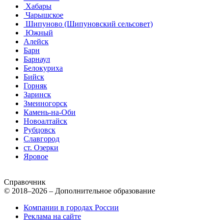
Хабары
Чарышское
Шипуново (Шипуновский сельсовет)
Южный
Алейск
Барн
Барнаул
Белокуриха
Бийск
Горняк
Заринск
Змеиногорск
Камень-на-Оби
Новоалтайск
Рубцовск
Славгород
ст. Озерки
Яровое
Справочник
© 2018–2026 – Дополнительное образование
Компании в городах России
Реклама на сайте