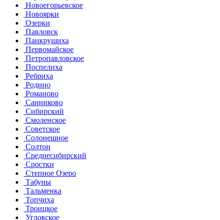
Новоегорьевское
Новоярки
Озерки
Павловск
Панкрушиха
Первомайское
Петропавловское
Поспелиха
Ребриха
Родино
Романово
Санниково
Сибирский
Смоленское
Советское
Солонешное
Солтон
Среднесибирский
Сростки
Степное Озеро
Табуны
Тальменка
Топчиха
Троицкое
Угловское