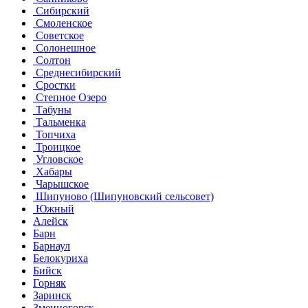
Сибирский
Смоленское
Советское
Солонешное
Солтон
Среднесибирский
Сростки
Степное Озеро
Табуны
Тальменка
Топчиха
Троицкое
Угловское
Хабары
Чарышское
Шипуново (Шипуновский сельсовет)
Южный
Алейск
Барн
Барнаул
Белокуриха
Бийск
Горняк
Заринск
Змеиногорск