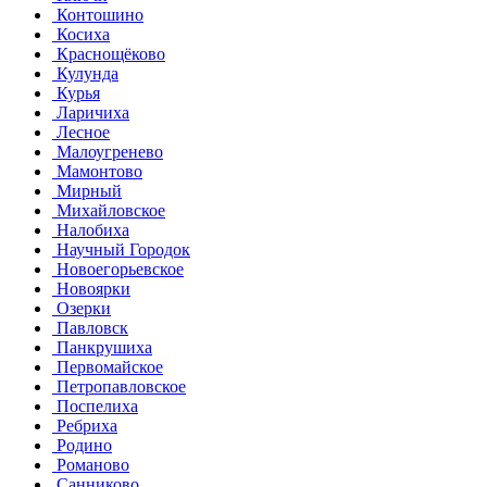
Контошино
Косиха
Краснощёково
Кулунда
Курья
Ларичиха
Лесное
Малоугренево
Мамонтово
Мирный
Михайловское
Налобиха
Научный Городок
Новоегорьевское
Новоярки
Озерки
Павловск
Панкрушиха
Первомайское
Петропавловское
Поспелиха
Ребриха
Родино
Романово
Санниково