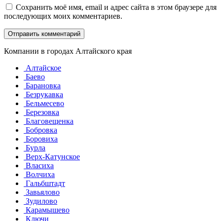
Сохранить моё имя, email и адрес сайта в этом браузере для
последующих моих комментариев.
Компании в городах Алтайского края
Алтайское
Баево
Барановка
Безрукавка
Бельмесево
Березовка
Благовещенка
Бобровка
Боровиха
Бурла
Верх-Катунское
Власиха
Волчиха
Гальбштадт
Завьялово
Зудилово
Карамышево
Ключи