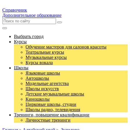
Справочник
Дополнительное образование
Выбрать город
Курсы
Обучение мастеров для салонов красоты
Театральные курсы
Музыкальные курсы
Курсы вокала
Школы
Языковые школы
Автошколы
Модельные агентства
Школы искусств
Детские музыкальные школы
Киношколы
Цирковые школы, студии
Школы радио, телевидения
Тренинги, повышение квалификации
Личностные тренинги
Главная
»
Алтайский край
»
Зудилово