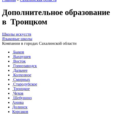
Дополнительное образование
в Троицком
Школы искусств
Языковые школы
Компании в городах Сахалинской области
Быков
Вахрушев
Восток
Горнозаводск
Дальнее
Колхозное
Смирных
Стародубское
Троицкое
Чехов
Шебунино
Анива
Долинск
Корсаков