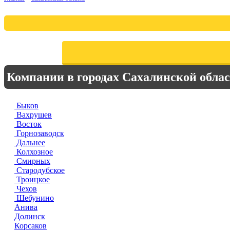
Компании в городах Сахалинской обла
Быков
Вахрушев
Восток
Горнозаводск
Дальнее
Колхозное
Смирных
Стародубское
Троицкое
Чехов
Шебунино
Анива
Долинск
Корсаков