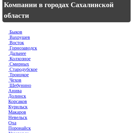
Компании в городах Сахалинской
области
Быков
Вахрушев
Восток
Горнозаводск
Дальнее
Колхозное
Смирных
Стародубское
Троицкое
Чехов
Шебунино
Анива
Долинск
Корсаков
Курильск
Макаров
Невельск
Оха
Поронайск