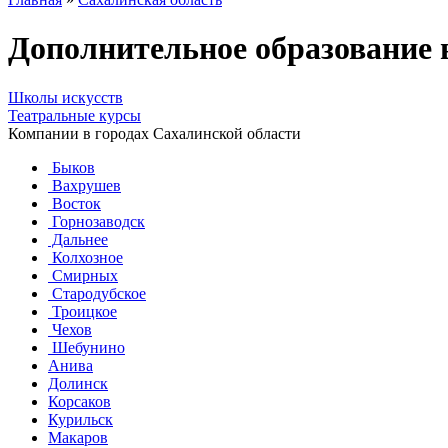
Дополнительное образование 
Школы искусств
Театральные курсы
Компании в городах Сахалинской области
Быков
Вахрушев
Восток
Горнозаводск
Дальнее
Колхозное
Смирных
Стародубское
Троицкое
Чехов
Шебунино
Анива
Долинск
Корсаков
Курильск
Макаров