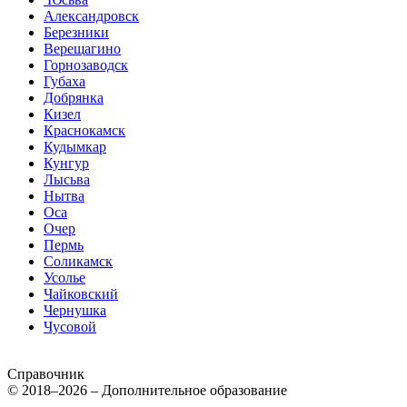
Александровск
Березники
Верещагино
Горнозаводск
Губаха
Добрянка
Кизел
Краснокамск
Кудымкар
Кунгур
Лысьва
Нытва
Оса
Очер
Пермь
Соликамск
Усолье
Чайковский
Чернушка
Чусовой
Справочник
© 2018–2026 – Дополнительное образование