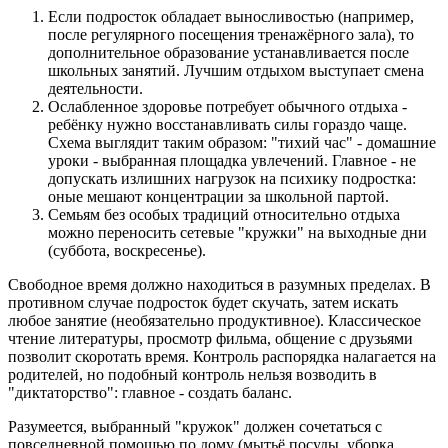
Если подросток обладает выносливостью (например,
после регулярного посещения тренажёрного зала), то
дополнительное образование устанавливается после
школьных занятий. Лучшим отдыхом выступает смена
деятельности.
Ослабленное здоровье потребует обычного отдыха -
ребёнку нужно восстанавливать силы гораздо чаще.
Схема выглядит таким образом: "тихий час" - домашние
уроки - выбранная площадка увлечений. Главное - не
допускать излишних нагрузок на психику подростка:
оные мешают концентрации за школьной партой.
Семьям без особых традиций относительно отдыха
можно переносить сетевые "кружки" на выходные дни
(суббота, воскресенье).
Свободное время должно находиться в разумных пределах. В
противном случае подросток будет скучать, затем искать
любое занятие (необязательно продуктивное). Классическое
чтение литературы, просмотр фильма, общение с друзьями
позволит скоротать время. Контроль распорядка налагается на
родителей, но подобный контроль нельзя возводить в
"диктаторство": главное - создать баланс.
Разумеется, выбранный "кружок" должен сочетаться с
повседневной помощью по дому (мытьё посуды, уборка