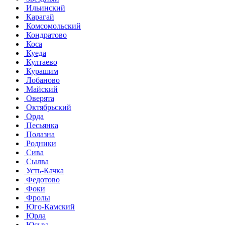
Ильинский
Карагай
Комсомольский
Кондратово
Коса
Куеда
Култаево
Курашим
Лобаново
Майский
Оверята
Октябрьский
Орда
Песьянка
Полазна
Родники
Сива
Сылва
Усть-Качка
Федотово
Фоки
Фролы
Юго-Камский
Юрла
Юсьва