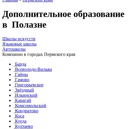
Дополнительное образование
в Полазне
Школы искусств
Языковые школы
Автошколы
Компании в городах Пермского края
Барда
Всеволодо-Вильва
Гайны
Гамово
Григорьевское
Звёздный
Ильинский
Карагай
Комсомольский
Кондратово
Коса
Куеда
Култаево