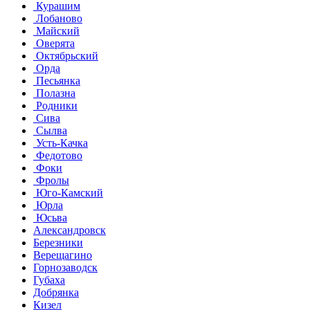
Курашим
Лобаново
Майский
Оверята
Октябрьский
Орда
Песьянка
Полазна
Родники
Сива
Сылва
Усть-Качка
Федотово
Фоки
Фролы
Юго-Камский
Юрла
Юсьва
Александровск
Березники
Верещагино
Горнозаводск
Губаха
Добрянка
Кизел