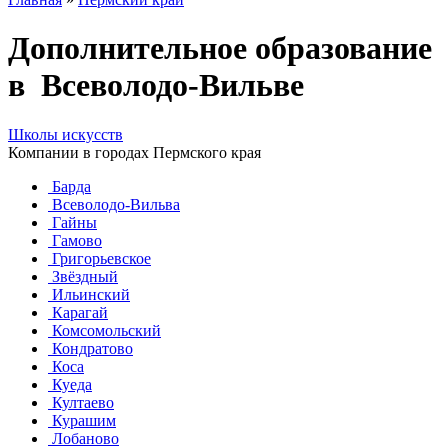
Дополнительное образование
в Всеволодо-Вильве
Школы искусств
Компании в городах Пермского края
Барда
Всеволодо-Вильва
Гайны
Гамово
Григорьевское
Звёздный
Ильинский
Карагай
Комсомольский
Кондратово
Коса
Куеда
Култаево
Курашим
Лобаново