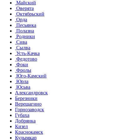
Майский
Оверята
Октябрьский
Орда
Песьянка
Полазна
Родники
Сива
Сылва
Усть-Качка
Федотово
Фоки
Фролы
Юго-Камский
Юрла
Юсьва
Александровск
Березники
Верещагино
Горнозаводск
Губаха
Добрянка
Кизел
Краснокамск
Кудымкар