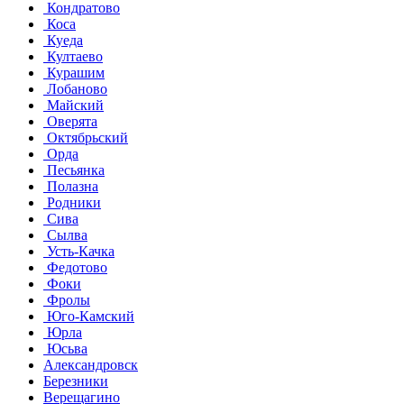
Кондратово
Коса
Куеда
Култаево
Курашим
Лобаново
Майский
Оверята
Октябрьский
Орда
Песьянка
Полазна
Родники
Сива
Сылва
Усть-Качка
Федотово
Фоки
Фролы
Юго-Камский
Юрла
Юсьва
Александровск
Березники
Верещагино