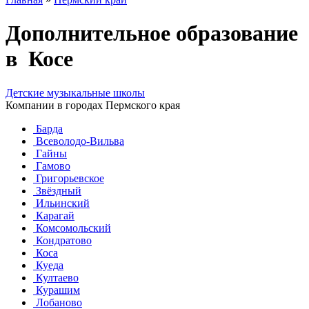
Дополнительное образование
в Косе
Детские музыкальные школы
Компании в городах Пермского края
Барда
Всеволодо-Вильва
Гайны
Гамово
Григорьевское
Звёздный
Ильинский
Карагай
Комсомольский
Кондратово
Коса
Куеда
Култаево
Курашим
Лобаново