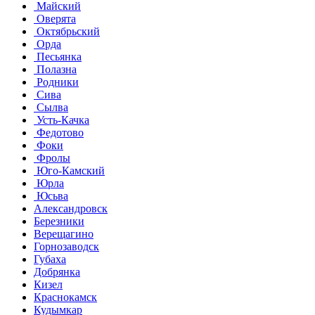
Майский
Оверята
Октябрьский
Орда
Песьянка
Полазна
Родники
Сива
Сылва
Усть-Качка
Федотово
Фоки
Фролы
Юго-Камский
Юрла
Юсьва
Александровск
Березники
Верещагино
Горнозаводск
Губаха
Добрянка
Кизел
Краснокамск
Кудымкар