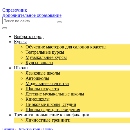
Справочник
Дополнительное образование
Выбрать город
Курсы
Обучение мастеров для салонов красоты
Театральные курсы
Музыкальные курсы
Курсы вокала
Школы
Языковые школы
Автошколы
Модельные агентства
Школы искусств
Детские музыкальные школы
Киношколы
Цирковые школы, студии
Школы радио, телевидения
Тренинги, повышение квалификации
Личностные тренинги
Главная
»
Пермский край
»
Пермь