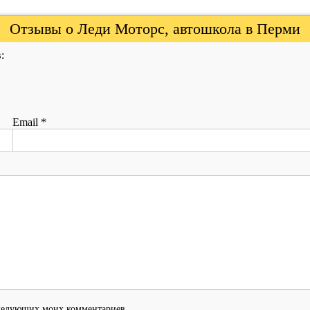
Отзывы о Леди Моторс, автошкола в Перми
:
Email
*
оследующих моих комментариев.