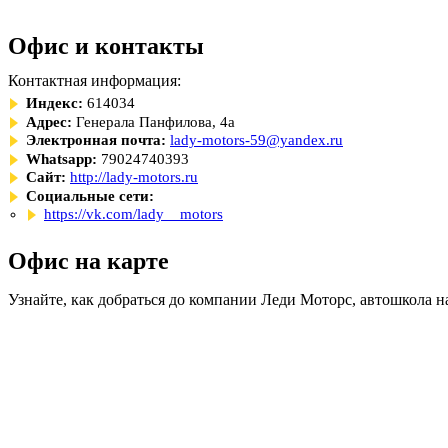
Офис и контакты
Контактная информация:
Индекс:
614034
Адрес:
Генерала Панфилова, 4а
Электронная почта:
lady-motors-59@yandex.ru
Whatsapp:
79024740393
Сайт:
http://lady-motors.ru
Социальные сети:
https://vk.com/lady__motors
Офис на карте
Узнайте, как добраться до компании Леди Моторс, автошкола н