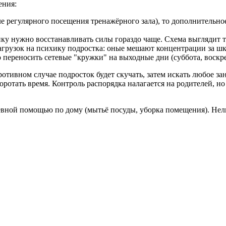
ения:
е регулярного посещения тренажёрного зала), то дополнительно
нку нужно восстанавливать силы гораздо чаще. Схема выглядит т
агрузок на психику подростка: оные мешают концентрации за шк
переносить сетевые "кружки" на выходные дни (суббота, воскре
отивном случае подросток будет скучать, затем искать любое за
ротать время. Контроль распорядка налагается на родителей, но
евной помощью по дому (мытьё посуды, уборка помещения). Нел