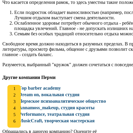
Что касается определения рамок, то здесь уместны такие полож
Если подросток обладает выносливостью (например, посл
Лучшим отдыхом выступает смена деятельности.
Ослабленное здоровье потребует обычного отдыха - ребё
площадка увлечений. Главное - не допускать излишних н
Семьям без особых традиций относительно отдыха можно 
Свободное время должно находиться в разумных пределах. В пр
литературы, просмотр фильма, общение с друзьями позволит ско
главное - создать баланс.
Разумеется, выбранный "кружок" должен сочетаться с повседн
Другие компании Перми
Top barber academy
Dream on, вокальная студия
Пермское психоаналитическое общество
Annamoss_makeup, студия красоты
Performance, театральная студия
MusicCraft, творческая мастерская
Обращались в данную компанию? Оцените её