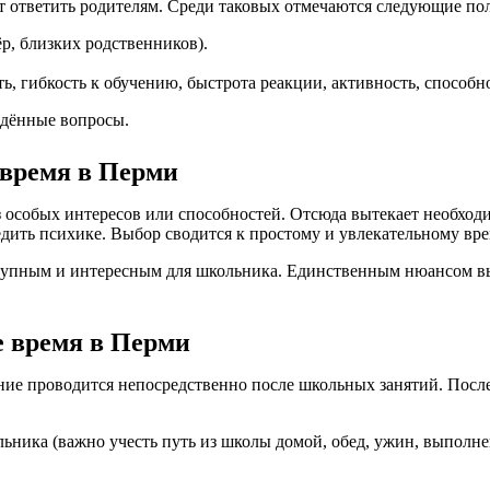
ет ответить родителям. Среди таковых отмечаются следующие по
ёр, близких родственников).
ь, гибкость к обучению, быстрота реакции, активность, способн
едённые вопросы.
 время в Перми
з особых интересов или способностей. Отсюда вытекает необходи
едить психике. Выбор сводится к простому и увлекательному в
ступным и интересным для школьника. Единственным нюансом в
е время в Перми
ние проводится непосредственно после школьных занятий. После
льника (важно учесть путь из школы домой, обед, ужин, выпол