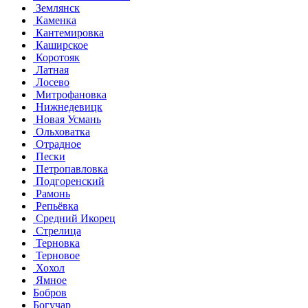
Землянск
Каменка
Кантемировка
Каширское
Коротояк
Латная
Лосево
Митрофановка
Нижнедевицк
Новая Усмань
Ольховатка
Отрадное
Пески
Петропавловка
Подгоренский
Рамонь
Репьёвка
Средний Икорец
Стрелица
Терновка
Терновое
Хохол
Ямное
Бобров
Богучар