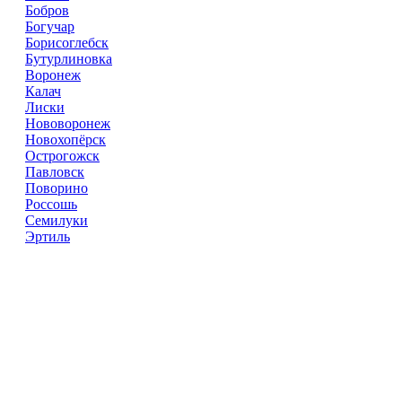
Бобров
Богучар
Борисоглебск
Бутурлиновка
Воронеж
Калач
Лиски
Нововоронеж
Новохопёрск
Острогожск
Павловск
Поворино
Россошь
Семилуки
Эртиль