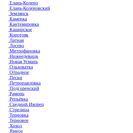
Елань-Колено
Елань-Коленовский
Землянск
Каменка
Кантемировка
Каширское
Коротояк
Латная
Лосево
Митрофановка
Нижнедевицк
Новая Усмань
Ольховатка
Отрадное
Пески
Петропавловка
Подгоренский
Рамонь
Репьёвка
Средний Икорец
Стрелица
Терновка
Терновое
Хохол
Ямное