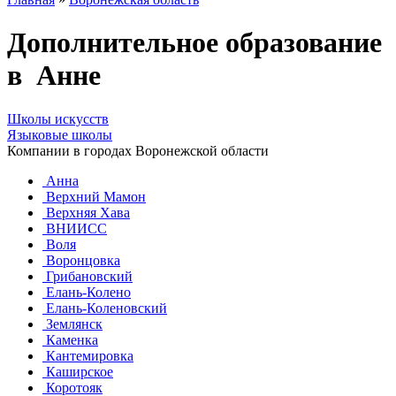
Дополнительное образование
в Анне
Школы искусств
Языковые школы
Компании в городах Воронежской области
Анна
Верхний Мамон
Верхняя Хава
ВНИИСС
Воля
Воронцовка
Грибановский
Елань-Колено
Елань-Коленовский
Землянск
Каменка
Кантемировка
Каширское
Коротояк