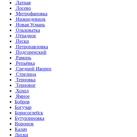
Латная
Лосево
Митрофановка
Нижнедевицк
Новая Усмань
Ольховатка
Отрадное
Пески
Петропавловка
Подгоренский
Рамонь
Репьёвка
Средний Икорец
Стрелица
Терновка
Терновое
Хохол
Ямное
Бобров
Богучар
Борисоглебск
Бутурлиновка
Воронеж
Калач
Лиски