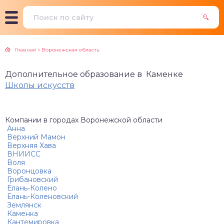
чение мастеров для
ыковые школы
чностные тренинги
онов красоты
Главная
»
Воронежская область
тошколы
тральные курсы
Дополнительное образование в Каменке
Школы искусств
ельные агентства
зыкальные курсы
лы искусств
Компании в городах Воронежской области
сы вокала
Анна
тские музыкальные
Верхний Мамон
Верхняя Хава
олы
ВНИИСС
Воля
Воронцовка
ношколы
Грибановский
Елань-Колено
ковые школы, студии
Елань-Коленовский
Землянск
Каменка
олы радио,
Кантемировка