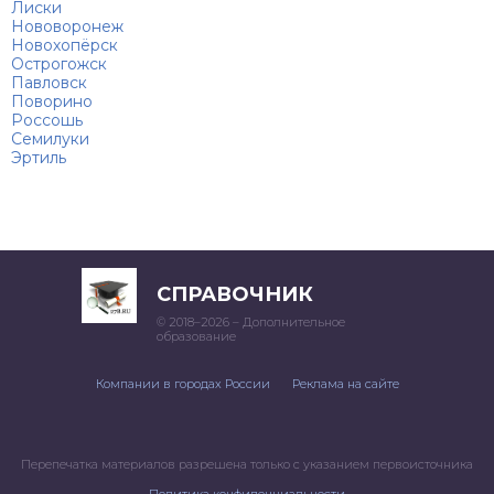
Лиски
Нововоронеж
Новохопёрск
Острогожск
Павловск
Поворино
Россошь
Семилуки
Эртиль
СПРАВОЧНИК
© 2018–2026 – Дополнительное
образование
Компании в городах России
Реклама на сайте
Перепечатка материалов разрешена только с указанием первоисточника