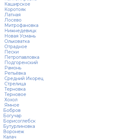
Каширское
левидения
Коротояк
Латная
Лосево
Митрофановка
Нижнедевицк
Новая Усмань
Ольховатка
Отрадное
Пески
Петропавловка
Подгоренский
Рамонь
Репьёвка
Средний Икорец
Стрелица
Терновка
Терновое
Хохол
Ямное
Бобров
Богучар
Борисоглебск
Бутурлиновка
Воронеж
Калач