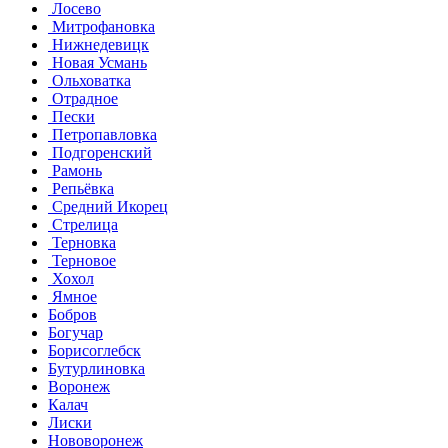
Лосево
Митрофановка
Нижнедевицк
Новая Усмань
Ольховатка
Отрадное
Пески
Петропавловка
Подгоренский
Рамонь
Репьёвка
Средний Икорец
Стрелица
Терновка
Терновое
Хохол
Ямное
Бобров
Богучар
Борисоглебск
Бутурлиновка
Воронеж
Калач
Лиски
Нововоронеж