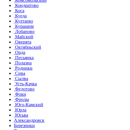
Комсомольский
Кондратово
Коса
Куеда
Култаево
Курашим
Лобаново
Майский
Оверята
Октябрьский
Орда
Песьянка
Полазна
Родники
Сива
Сылва
Усть-Качка
Федотово
Фоки
Фролы
Юго-Камский
Юрла
Юсьва
Александровск
Березники