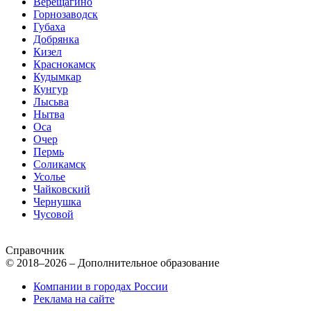
Верещагино
Горнозаводск
Губаха
Добрянка
Кизел
Краснокамск
Кудымкар
Кунгур
Лысьва
Нытва
Оса
Очер
Пермь
Соликамск
Усолье
Чайковский
Чернушка
Чусовой
Справочник
© 2018–2026 – Дополнительное образование
Компании в городах России
Реклама на сайте