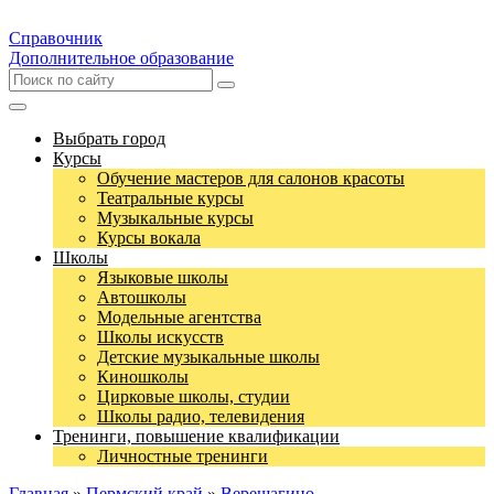
Справочник
Дополнительное образование
Выбрать город
Курсы
Обучение мастеров для салонов красоты
Театральные курсы
Музыкальные курсы
Курсы вокала
Школы
Языковые школы
Автошколы
Модельные агентства
Школы искусств
Детские музыкальные школы
Киношколы
Цирковые школы, студии
Школы радио, телевидения
Тренинги, повышение квалификации
Личностные тренинги
Главная
»
Пермский край
»
Верещагино