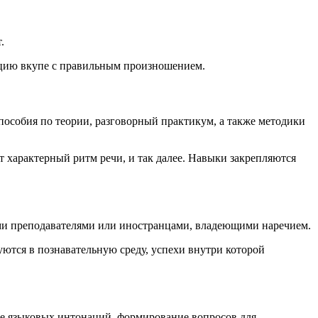
.
кцию вкупе с правильным произношением.
пособия по теории, разговорный практикум, а также методики
характерный ритм речи, и так далее. Навыки закрепляются
ыми преподавателями или иностранцами, владеющими наречием.
ются в познавательную среду, успехи внутри которой
ие языковых интонаций, формирование вопросов для