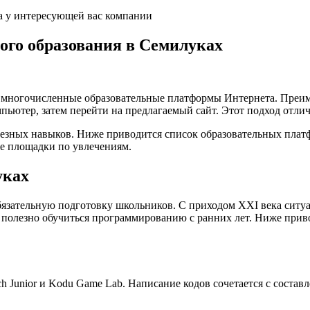
а у интересующей вас компании
кого образования в Семилуках
а многочисленные образовательные платформы Интернета. Преим
пьютер, затем перейти на предлагаемый сайт. Этот подход отли
лезных навыков. Ниже приводится список образовательных плат
е площадки по увлечениям.
уках
язательную подготовку школьников. С приходом XXI века ситуа
 полезно обучиться программированию с ранних лет. Ниже при
 Junior и Kodu Game Lab. Написание кодов сочетается с состав