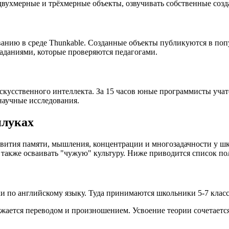
ухмерные и трёхмерные объекты, озвучивать собственные создан
анию в среде Thunkable. Созданные объекты публикуются в поп
даниями, которые проверяются педагогами.
скусственного интеллекта. За 15 часов юные программисты учат
научные исследования.
илуках
ития памяти, мышления, концентрации и многозадачности у шко
 а также осваивать "чужую" культуру. Ниже приводится список 
и по английскому языку. Туда принимаются школьники 5-7 класс
бжается переводом и произношением. Усвоение теории сочетаетс