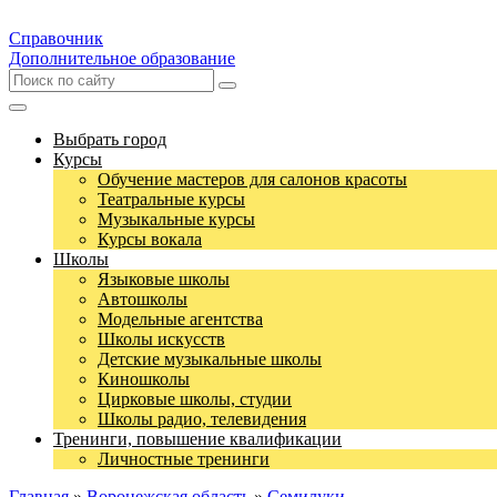
Справочник
Дополнительное образование
Выбрать город
Курсы
Обучение мастеров для салонов красоты
Театральные курсы
Музыкальные курсы
Курсы вокала
Школы
Языковые школы
Автошколы
Модельные агентства
Школы искусств
Детские музыкальные школы
Киношколы
Цирковые школы, студии
Школы радио, телевидения
Тренинги, повышение квалификации
Личностные тренинги
Главная
»
Воронежская область
»
Семилуки