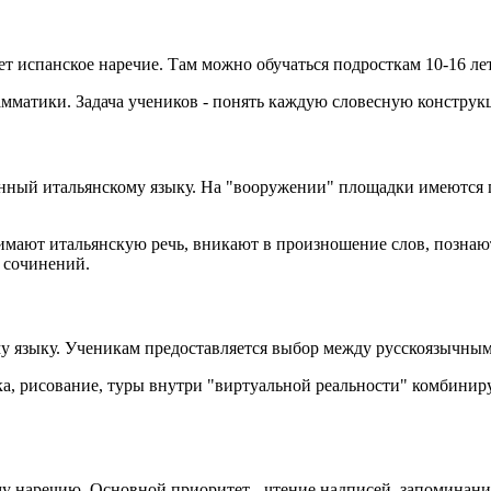
 испанское наречие. Там можно обучаться подросткам 10-16 лет
амматики. Задача учеников - понять каждую словесную констру
щённый итальянскому языку. На "вооружении" площадки имеются 
мают итальянскую речь, вникают в произношение слов, познают 
 сочинений.
му языку. Ученикам предоставляется выбор между русскоязычн
, рисование, туры внутри "виртуальной реальности" комбиниру
ому наречию. Основной приоритет - чтение надписей, запоминан