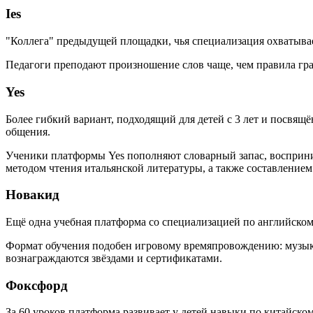
Ies
"Коллега" предыдущей площадки, чья специализация охватывает
Педагоги преподают произношение слов чаще, чем правила гр
Yes
Более гибкий вариант, подходящий для детей с 3 лет и посвя
общения.
Ученики платформы Yes пополняют словарный запас, восприни
методом чтения итальянской литературы, а также составлением
Новакид
Ещё одна учебная платформа со специализацией по английско
Формат обучения подобен игровому времяпровождению: музыка
вознаграждаются звёздами и сертификатами.
Фоксфорд
За 60 уроков платформа развивает у детей навыки по китайск