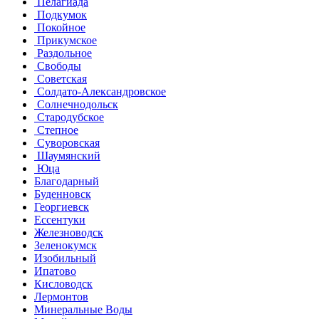
Пелагиада
Подкумок
Покойное
Прикумское
Раздольное
Свободы
Советская
Солдато-Александровское
Солнечнодольск
Стародубское
Степное
Суворовская
Шаумянский
Юца
Благодарный
Буденновск
Георгиевск
Ессентуки
Железноводск
Зеленокумск
Изобильный
Ипатово
Кисловодск
Лермонтов
Минеральные Воды