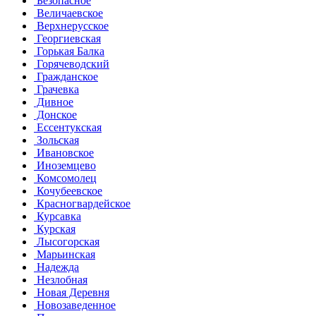
Безопасное
Величаевское
Верхнерусское
Георгиевская
Горькая Балка
Горячеводский
Гражданское
Грачевка
Дивное
Донское
Ессентукская
Зольская
Ивановское
Иноземцево
Комсомолец
Кочубеевское
Красногвардейское
Курсавка
Курская
Лысогорская
Марьинская
Надежда
Незлобная
Новая Деревня
Новозаведенное