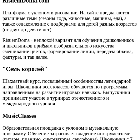
RisuemDoma.com
Платформа с уклоном в рисование. На сайте предлагаются
различные темы (сезоны года, животные, машины, еда), а
также ознакомление с подборками для детей разных возрастов
(от двух до девяти лет).
RisuemDoma - неплохой вариант для обучения дошкольников
и школьников приёмам изобразительного искусства:
смешивание цветов, формирование линий, передача объёма,
фактуры, и так далее.
"Семь королей"
Шахматный курс, посвящённый особенностям легендарной
игры. Школьники всех классов обучаются по программам,
направленным на развитие игровых навыков. Выпускники
принимают участие в турнирах отечественного и
международного уровня.
MusicClasses
Образовательная площадка с уклоном в музыкальную
программу. Обучение затрагивает владение инструментами
(гитары, пианино, синтезаторы, саксофоны). Школьники с 7