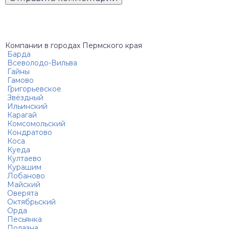
Компании в городах Пермского края
Барда
Всеволодо-Вильва
Гайны
Гамово
Григорьевское
Звёздный
Ильинский
Карагай
Комсомольский
Кондратово
Коса
Куеда
Култаево
Курашим
Лобаново
Майский
Оверята
Октябрьский
Орда
Песьянка
Полазна