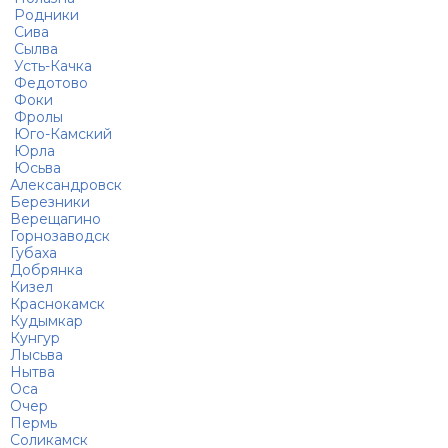
Родники
Сива
Сылва
Усть-Качка
Федотово
Фоки
Фролы
Юго-Камский
Юрла
Юсьва
Александровск
Березники
Верещагино
Горнозаводск
Губаха
Добрянка
Кизел
Краснокамск
Кудымкар
Кунгур
Лысьва
Нытва
Оса
Очер
Пермь
Соликамск