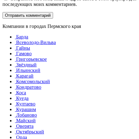
последующих моих комментариев.
Компании в городах Пермского края
Барда
Всеволодо-Вильва
Гайны
Гамово
Григорьевское
Звёздный
Ильинский
Карагай
Комсомольский
Кондратово
Коса
Куеда
Култаево
Курашим
Лобаново
Майский
Оверята
Октябрьский
Орда