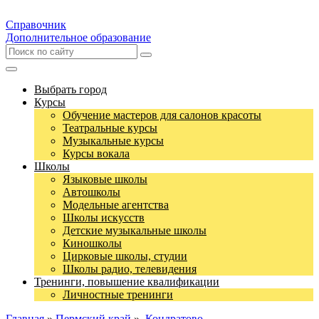
Справочник
Дополнительное образование
Выбрать город
Курсы
Обучение мастеров для салонов красоты
Театральные курсы
Музыкальные курсы
Курсы вокала
Школы
Языковые школы
Автошколы
Модельные агентства
Школы искусств
Детские музыкальные школы
Киношколы
Цирковые школы, студии
Школы радио, телевидения
Тренинги, повышение квалификации
Личностные тренинги
Главная
»
Пермский край
»
Кондратово