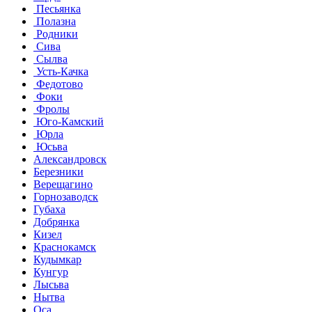
Песьянка
Полазна
Родники
Сива
Сылва
Усть-Качка
Федотово
Фоки
Фролы
Юго-Камский
Юрла
Юсьва
Александровск
Березники
Верещагино
Горнозаводск
Губаха
Добрянка
Кизел
Краснокамск
Кудымкар
Кунгур
Лысьва
Нытва
Оса