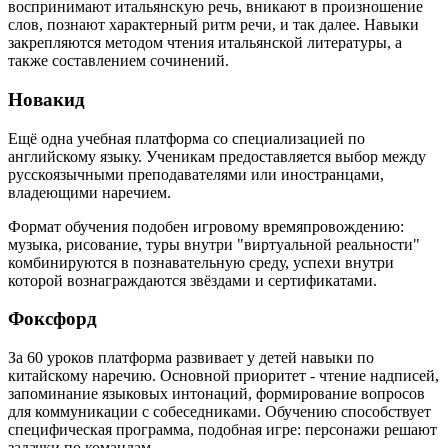
воспринимают итальянскую речь, вникают в произношение
слов, познают характерный ритм речи, и так далее. Навыки
закрепляются методом чтения итальянской литературы, а
также составлением сочинений.
Новакид
Ещё одна учебная платформа со специализацией по
английскому языку. Ученикам предоставляется выбор между
русскоязычными преподавателями или иностранцами,
владеющими наречием.
Формат обучения подобен игровому времяпровождению:
музыка, рисование, туры внутри "виртуальной реальности"
комбинируются в познавательную среду, успехи внутри
которой вознаграждаются звёздами и сертификатами.
Фоксфорд
За 60 уроков платформа развивает у детей навыки по
китайскому наречию. Основной приоритет - чтение надписей,
запоминание языковых интонаций, формирование вопросов
для коммуникации с собеседниками. Обучению способствует
специфическая программа, подобная игре: персонажи решают
задачки по командам.