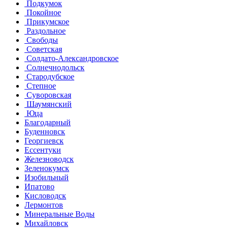
Подкумок
Покойное
Прикумское
Раздольное
Свободы
Советская
Солдато-Александровское
Солнечнодольск
Стародубское
Степное
Суворовская
Шаумянский
Юца
Благодарный
Буденновск
Георгиевск
Ессентуки
Железноводск
Зеленокумск
Изобильный
Ипатово
Кисловодск
Лермонтов
Минеральные Воды
Михайловск