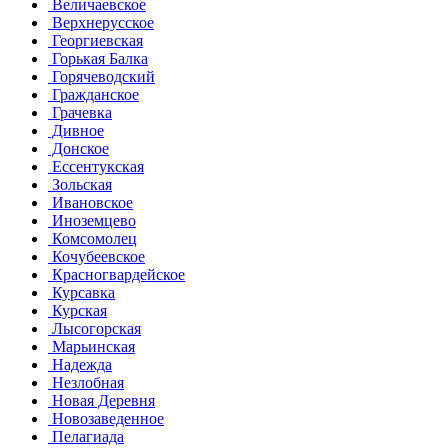
Величаевское
Верхнерусское
Георгиевская
Горькая Балка
Горячеводский
Гражданское
Грачевка
Дивное
Донское
Ессентукская
Зольская
Ивановское
Иноземцево
Комсомолец
Кочубеевское
Красногвардейское
Курсавка
Курская
Лысогорская
Марьинская
Надежда
Незлобная
Новая Деревня
Новозаведенное
Пелагиада