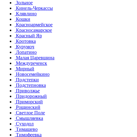
Зольное
Кинель-Черкассы
Клявлино
Кошки
Красноармейское
Красносамарское
Красный Яр
Кротовка
Курумоч
Лопатино
Малая Царевщина
Междуреченск
Мирный
Новосемейкино
Подстепки
Подстепновка
Приволжье
Придорожный
Приморский
Рощинский
Светлое Поле
Смышляевка
Суходол
Тимашево
Тимофеевка