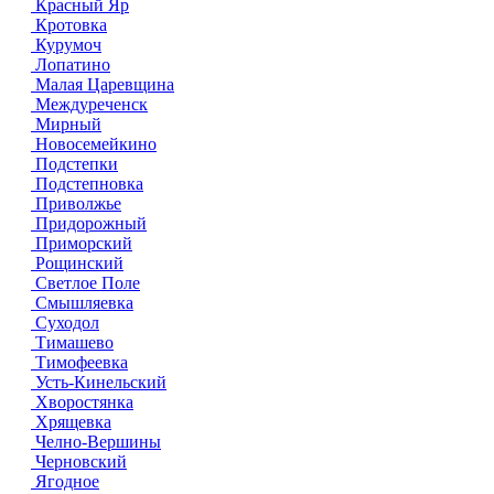
Красный Яр
Кротовка
Курумоч
Лопатино
Малая Царевщина
Междуреченск
Мирный
Новосемейкино
Подстепки
Подстепновка
Приволжье
Придорожный
Приморский
Рощинский
Светлое Поле
Смышляевка
Суходол
Тимашево
Тимофеевка
Усть-Кинельский
Хворостянка
Хрящевка
Челно-Вершины
Черновский
Ягодное