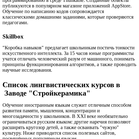
программированию в среде Thunkable. Созданные объекты
публикуются в популярном магазине приложений AppStore.
Обучение по написанию кодов сопровождается
классическими домашними заданиями, которые проверяются
педагогами.
Skillbox
"Коробка навыков" предлагает школьникам постичь тонкости
искусственного интеллекта. За 15 часов юные программисты
учатся отличать человеческий разум от машинного, понимать
принципы функционирования алгоритмов, а также проводить
научные исследования.
Список лингвистических курсов в
Заводе "Стройкерамика"
Обучение иностранным языкам служит отличным способом
развития памяти, мышления, концентрации и
многозадачности у школьников. В XXI веке необязательно
ограничиваться русским языком: другие наречия позволяют
расширять кругозор детей, а также осваивать "чужую"
культуру. Ниже приводится список полезных сайтов,
посвящённых популярным языкам.