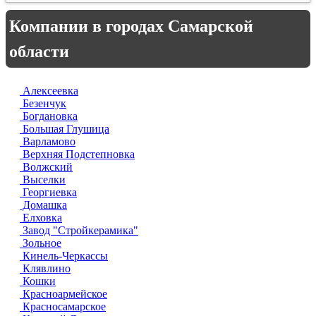
Компании в городах Самарской
области
Алексеевка
Безенчук
Богдановка
Большая Глушица
Варламово
Верхняя Подстепновка
Волжский
Выселки
Георгиевка
Домашка
Елховка
Завод "Стройкерамика"
Зольное
Кинель-Черкассы
Клявлино
Кошки
Красноармейское
Красносамарское